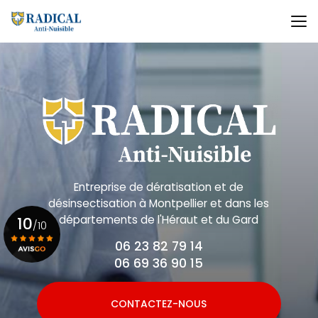
Aller
au
contenu
principal
Entreprise de dératisation et de
désinsectisation
à Montpellier et dans les
départements de l'Héraut et du Gard
10
/10
06 23 82 79 14
06 69 36 90 15
Voir le certificat
CONTACTEZ-NOUS