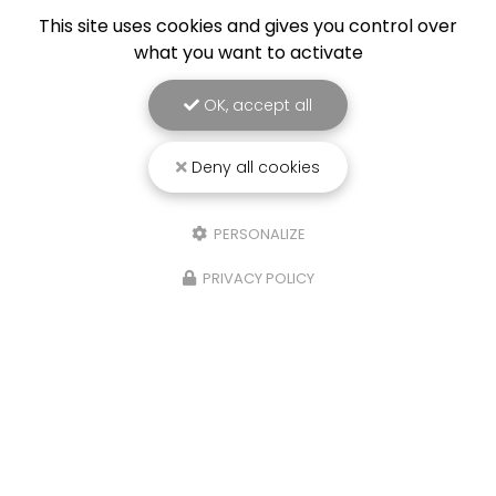
This site uses cookies and gives you control over
25/03/2026
what you want to activate
Punaise de lit : une menace à ne pas
sous-estimer
OK, accept all
Une expertise reconnue à Montpellier et ses
environsChez
RADICAL ANTI-NUISIBLE
, nous
Deny all cookies
comprenons l'importance de vivre dans un
environnement sain et exempt de nuisibles.
Basée à…
PERSONALIZE
PRIVACY POLICY
TOUTE L'ACTUALITÉ