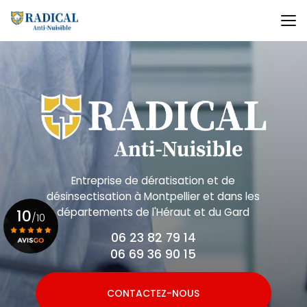
Aller
au
contenu
principal
Entreprise de dératisation et de
désinsectisation
à Montpellier et dans les
départements de l'Héraut et du Gard
10
/10
06 23 82 79 14
06 69 36 90 15
Voir le certificat
CONTACTEZ-NOUS