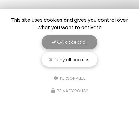
This site uses cookies and gives you control over
what you want to activate
OK, accept all
Deny all cookies
PERSONALIZE
PRIVACY POLICY
25/03/2026
Punaise de lit : une menace à ne pas
sous-estimer
Une expertise reconnue à Montpellier et ses
environsChez
RADICAL ANTI-NUISIBLE
, nous
comprenons l'importance de vivre dans un