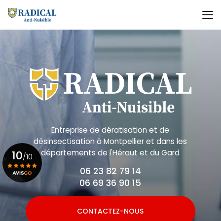
Aller
au
contenu
principal
Entreprise de dératisation et de
désinsectisation
à Montpellier et dans les
départements de l'Héraut et du Gard
10
/10
06 23 82 79 14
06 69 36 90 15
Voir le certificat
CONTACTEZ-NOUS