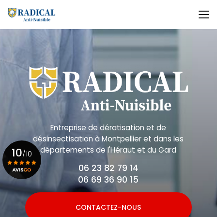
Aller
au
contenu
principal
Entreprise de dératisation et de
désinsectisation
à Montpellier et dans les
départements de l'Héraut et du Gard
10
/10
06 23 82 79 14
06 69 36 90 15
Voir le certificat
CONTACTEZ-NOUS