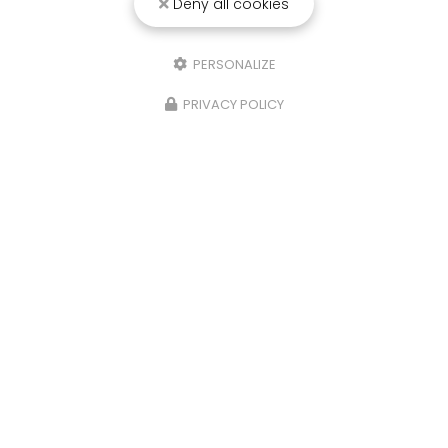
Deny all cookies
25/03/2026
Punaise de lit : une menace à ne pas
PERSONALIZE
sous-estimer
PRIVACY POLICY
Une expertise reconnue à Montpellier et ses
environsChez
RADICAL ANTI-NUISIBLE
, nous
comprenons l'importance de vivre dans un
environnement sain et exempt de nuisibles.
Basée à…
TOUTE L'ACTUALITÉ