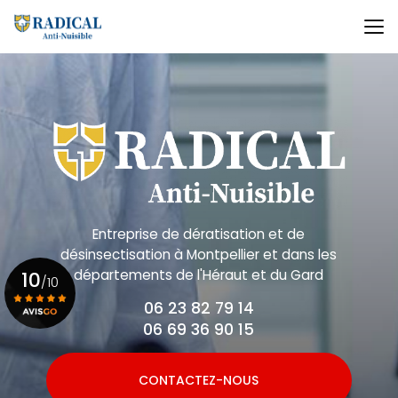
Aller
au
contenu
principal
Entreprise de dératisation et de
désinsectisation
à Montpellier et dans les
départements de l'Héraut et du Gard
10
/10
06 23 82 79 14
06 69 36 90 15
Voir le certificat
CONTACTEZ-NOUS