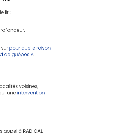
lit :
profondeur.
 sur
pour quelle raison
id de guêpes ?
.
calités voisines,
Pour une
intervention
es appel à
RADICAL