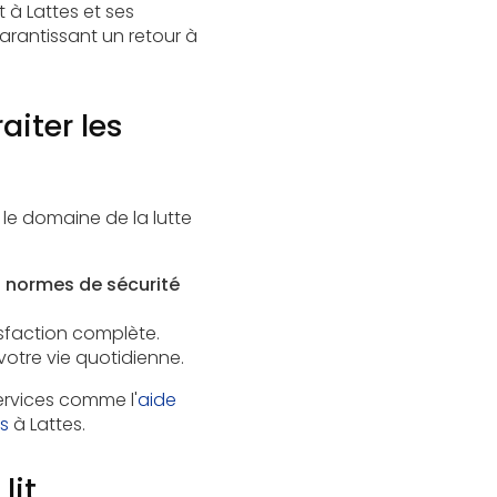
 à Lattes et ses
arantissant un retour à
aiter les
e domaine de la lutte
s
normes de sécurité
isfaction complète.
 votre vie quotidienne.
ervices comme l'
aide
s
à Lattes.
lit