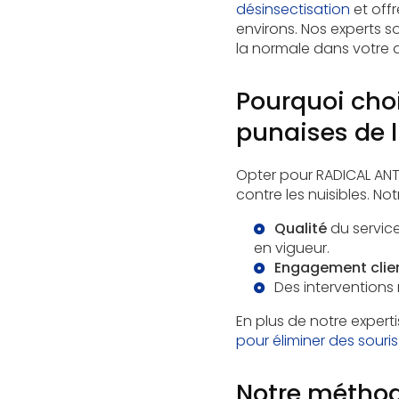
désinsectisation
et offr
environs. Nos experts s
la normale dans votre 
Pourquoi choi
punaises de li
Opter pour RADICAL ANTI
contre les nuisibles. No
Qualité
du service
en vigueur.
Engagement clie
Des
interventions
En plus de notre expert
pour éliminer des souris
Notre méthod