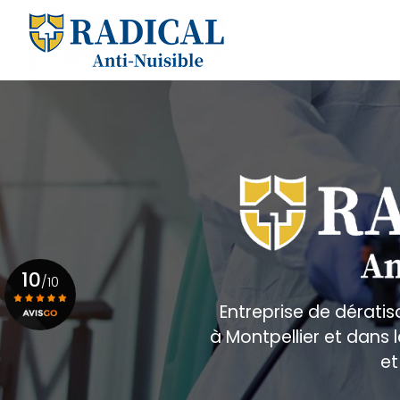
Aller
au
Navigation principale
contenu
principal
10
/10
Entreprise de dératis
à Montpellier et dans
Voir le certificat
et