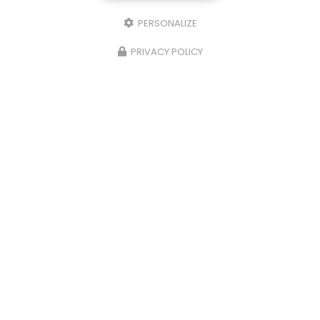
Punaise de lit : une menace à ne pas
PERSONALIZE
sous-estimer
Une expertise reconnue à Montpellier et ses
PRIVACY POLICY
environsChez
RADICAL ANTI-NUISIBLE
, nous
comprenons l'importance de vivre dans un
environnement sain et exempt de nuisibles.
Basée à…
TOUTE L'ACTUALITÉ