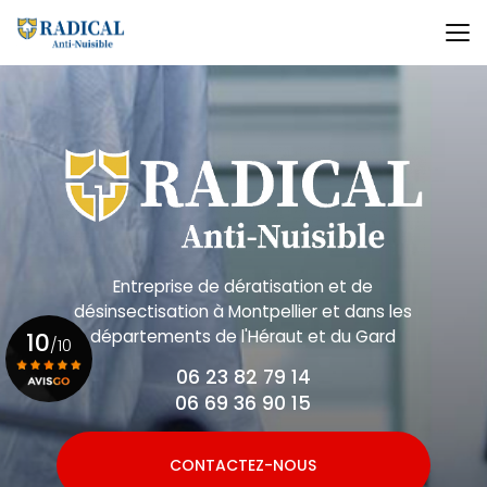
Aller
au
contenu
principal
Entreprise de dératisation et de
désinsectisation
à Montpellier et dans les
départements de l'Héraut et du Gard
10
/10
06 23 82 79 14
06 69 36 90 15
Voir le certificat
CONTACTEZ-NOUS