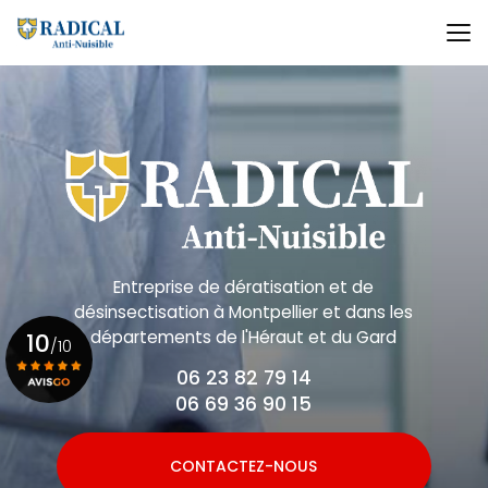
Aller
au
contenu
principal
Entreprise de dératisation et de
désinsectisation
à Montpellier et dans les
départements de l'Héraut et du Gard
10
/10
06 23 82 79 14
06 69 36 90 15
Voir le certificat
CONTACTEZ-NOUS