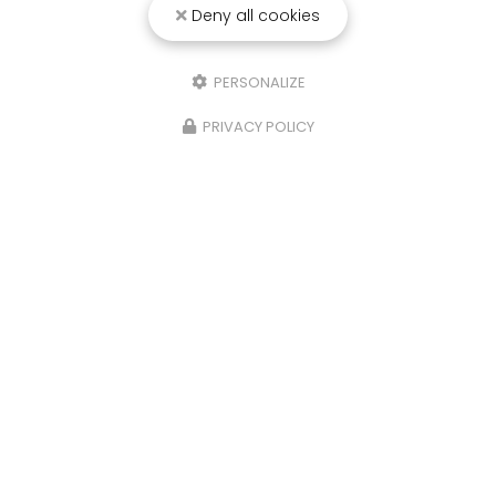
Deny all cookies
25/03/2026
Punaise de lit : une menace à ne pas
PERSONALIZE
sous-estimer
PRIVACY POLICY
Une expertise reconnue à Montpellier et ses
environsChez
RADICAL ANTI-NUISIBLE
, nous
comprenons l'importance de vivre dans un
environnement sain et exempt de nuisibles.
Basée à…
TOUTE L'ACTUALITÉ