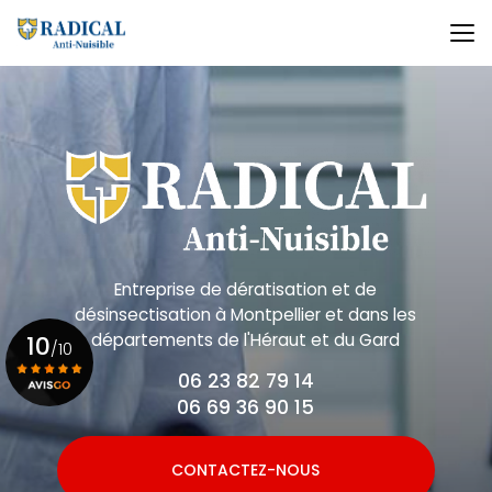
Aller
au
contenu
principal
Entreprise de dératisation et de
désinsectisation
à Montpellier et dans les
départements de l'Héraut et du Gard
10
/10
06 23 82 79 14
06 69 36 90 15
Voir le certificat
CONTACTEZ-NOUS