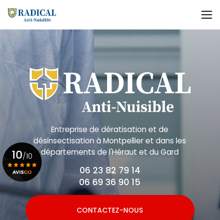
Aller
au
contenu
principal
Entreprise de dératisation et de
désinsectisation
à Montpellier et dans les
départements de l'Héraut et du Gard
10
/10
06 23 82 79 14
06 69 36 90 15
Voir le certificat
CONTACTEZ-NOUS