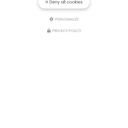
Deny all cookies
25/03/2026
Punaise de lit : une menace à ne pas
PERSONALIZE
sous-estimer
PRIVACY POLICY
Une expertise reconnue à Montpellier et ses
environsChez
RADICAL ANTI-NUISIBLE
, nous
comprenons l'importance de vivre dans un
environnement sain et exempt de nuisibles.
Basée à…
TOUTE L'ACTUALITÉ