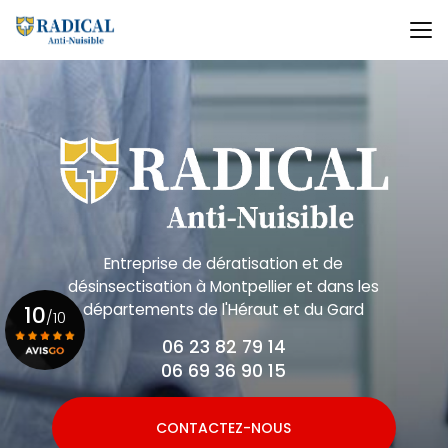
Aller
au
contenu
principal
Entreprise de dératisation et de
désinsectisation
à Montpellier et dans les
départements de l'Héraut et du Gard
10
/10
06 23 82 79 14
06 69 36 90 15
Voir le certificat
CONTACTEZ-NOUS