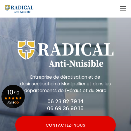
Aller
au
contenu
principal
Entreprise de dératisation et de
désinsectisation
à Montpellier et dans les
départements de l'Héraut et du Gard
10
/10
06 23 82 79 14
06 69 36 90 15
Voir le certificat
CONTACTEZ-NOUS