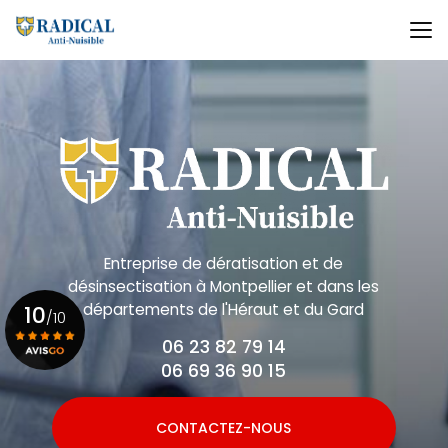
Aller
au
contenu
principal
Entreprise de dératisation et de
désinsectisation
à Montpellier et dans les
départements de l'Héraut et du Gard
10
/10
06 23 82 79 14
06 69 36 90 15
Voir le certificat
CONTACTEZ-NOUS