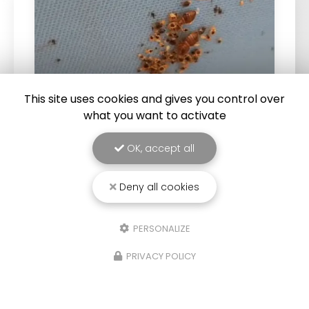
This site uses cookies and gives you control over
what you want to activate
OK, accept all
25/03/2026
Punaise de lit : une menace à ne pas
sous-estimer
Deny all cookies
Une expertise reconnue à Montpellier et ses
environsChez
RADICAL ANTI-NUISIBLE
, nous
PERSONALIZE
comprenons l'importance de vivre dans un
environnement sain et exempt de nuisibles.
PRIVACY POLICY
Basée à…
TOUTE L'ACTUALITÉ