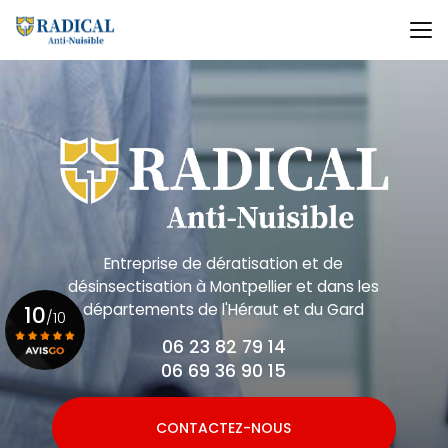
Aller
au
contenu
principal
Entreprise de dératisation et de
désinsectisation
à Montpellier et dans les
départements de l'Héraut et du Gard
10
/10
06 23 82 79 14
06 69 36 90 15
Voir le certificat
CONTACTEZ-NOUS