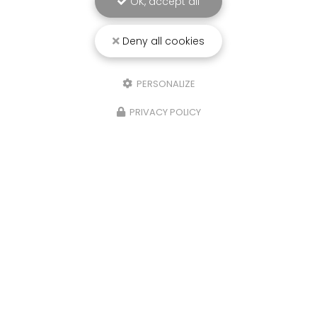
OK, accept all
Deny all cookies
25/03/2026
PERSONALIZE
Punaise de lit : une menace à ne pas
PRIVACY POLICY
sous-estimer
Une expertise reconnue à Montpellier et ses
environsChez
RADICAL ANTI-NUISIBLE
, nous
comprenons l'importance de vivre dans un
environnement sain et exempt de nuisibles.
Basée à…
TOUTE L'ACTUALITÉ