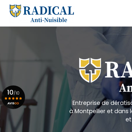
Aller
au
Navigation principale
contenu
principal
10
/10
Entreprise de dératis
à Montpellier et dans
Voir le certificat
et