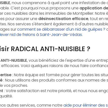
SIBLE
, nous comprenons à quel point une infestation de 
éable. C'est pourquoi nous proposons une
application de
r ces nuisibles dans les immeubles de Montpellier. Notre é
es pour assurer une
désinsectisation efficace
, tout en 
rictes. Nos services s'étendent également à d'autres nuis
pages sur
comment se débarrasser d'un nid de guêpes ?
o
nlever nid de frelons à Saint-Jean-de-Védas
.
sir RADICAL ANTI-NUISIBLE ?
ANTI-NUISIBLE
, vous bénéficiez de l'expertise d'une entr
t efficaces. Voici quelques raisons de nous faire confiance
ertise
: Notre équipe est formée pour gérer toutes les situa
té
: Nous utilisons des produits conformes aux normes de 
de vos proches.
nt
: Votre satisfaction est notre priorité, et nous nous en
ualité.
os autres services, comme notre
aide pour éliminer des 