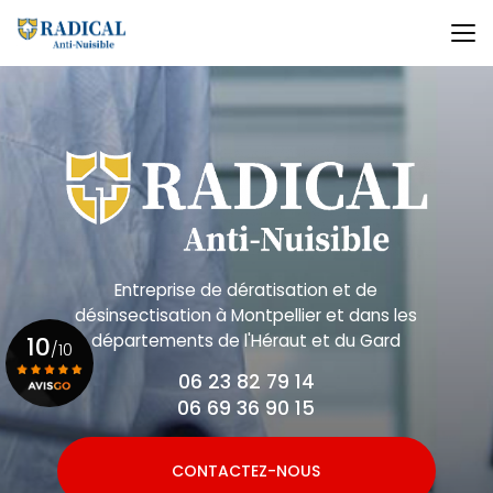
Aller
au
contenu
principal
Entreprise de dératisation et de
désinsectisation
à Montpellier et dans les
départements de l'Héraut et du Gard
10
/10
06 23 82 79 14
06 69 36 90 15
Voir le certificat
CONTACTEZ-NOUS