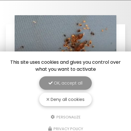
This site uses cookies and gives you control over
what you want to activate
OK, accept all
25/03/2026
Deny all cookies
Punaise de lit : une menace à ne pas
sous-estimer
PERSONALIZE
Une expertise reconnue à Montpellier et ses
environsChez
RADICAL ANTI-NUISIBLE
, nous
PRIVACY POLICY
comprenons l'importance de vivre dans un