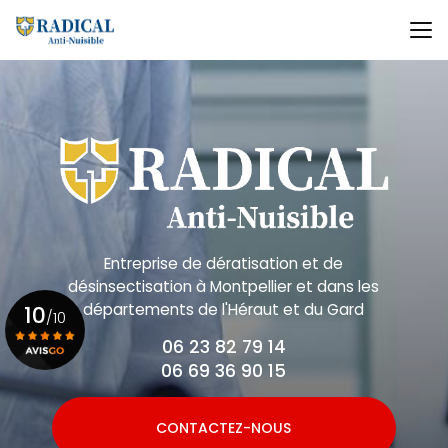
Aller
au
contenu
principal
Entreprise de dératisation et de
désinsectisation
à Montpellier et dans les
départements de l'Héraut et du Gard
10
/10
06 23 82 79 14
06 69 36 90 15
Voir le certificat
CONTACTEZ-NOUS