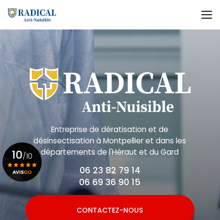
Aller
au
contenu
principal
Entreprise de dératisation et de
désinsectisation
à Montpellier et dans les
départements de l'Héraut et du Gard
10
/10
06 23 82 79 14
06 69 36 90 15
Voir le certificat
CONTACTEZ-NOUS