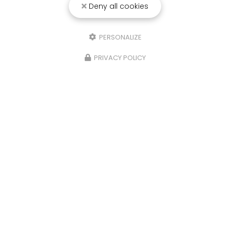
Deny all cookies
25/03/2026
Punaise de lit : une menace à ne pas
PERSONALIZE
sous-estimer
PRIVACY POLICY
Une expertise reconnue à Montpellier et ses
environsChez
RADICAL ANTI-NUISIBLE
, nous
comprenons l'importance de vivre dans un
environnement sain et exempt de nuisibles.
Basée à…
TOUTE L'ACTUALITÉ