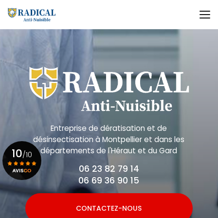
Aller
au
contenu
principal
Entreprise de dératisation et de
désinsectisation
à Montpellier et dans les
départements de l'Héraut et du Gard
10
/10
06 23 82 79 14
06 69 36 90 15
Voir le certificat
CONTACTEZ-NOUS