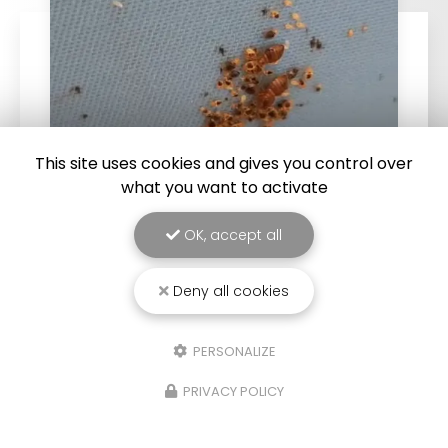
This site uses cookies and gives you control over
what you want to activate
OK, accept all
25/03/2026
Punaise de lit : une menace à ne pas
Deny all cookies
sous-estimer
Une expertise reconnue à Montpellier et ses
PERSONALIZE
environsChez
RADICAL ANTI-NUISIBLE
, nous
comprenons l'importance de vivre dans un
environnement sain et exempt de nuisibles.
PRIVACY POLICY
Basée à…