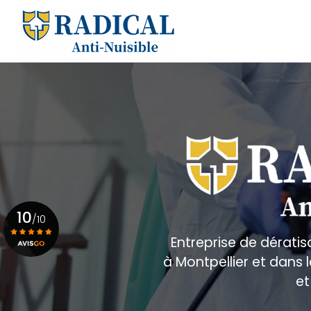
Aller
au
Navigation principale
contenu
principal
10
/10
Entreprise de dératis
à Montpellier et dans
Voir le certificat
et