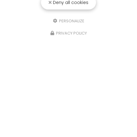
Deny all cookies
25/03/2026
Punaise de lit : une menace à ne pas
PERSONALIZE
sous-estimer
PRIVACY POLICY
Une expertise reconnue à Montpellier et ses
environsChez
RADICAL ANTI-NUISIBLE
, nous
comprenons l'importance de vivre dans un
environnement sain et exempt de nuisibles.
Basée à…
TOUTE L'ACTUALITÉ