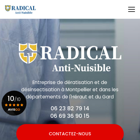
Aller
au
contenu
principal
Entreprise de dératisation et de
désinsectisation
à Montpellier et dans les
départements de l'Héraut et du Gard
10
/10
06 23 82 79 14
06 69 36 90 15
Voir le certificat
CONTACTEZ-NOUS