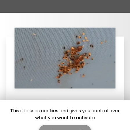
25/03/2026
This site uses cookies and gives you control over
Punaise de lit : une menace à ne pas
what you want to activate
sous-estimer
Une expertise reconnue à Montpellier et ses