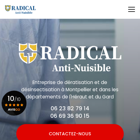
Aller
au
contenu
principal
Entreprise de dératisation et de
désinsectisation
à Montpellier et dans les
départements de l'Héraut et du Gard
10
/10
06 23 82 79 14
06 69 36 90 15
Voir le certificat
CONTACTEZ-NOUS