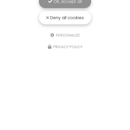
OK, accept all
environsChez
RADICAL ANTI-NUISIBLE
, nous
comprenons l'importance de vivre dans un
environnement sain et exempt de nuisibles.
Deny all cookies
Basée à…
PERSONALIZE
TOUTE L'ACTUALITÉ
PRIVACY POLICY
Entreprise de dératisation et de désinsectisation
à Montpellier et dans les départements de l'Héraut
et du Gard