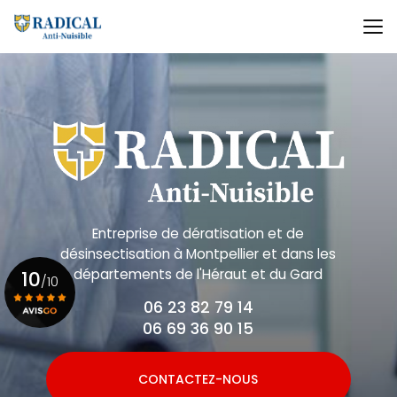
Aller
au
contenu
principal
Entreprise de dératisation et de
désinsectisation
à Montpellier et dans les
départements de l'Héraut et du Gard
10
/10
06 23 82 79 14
06 69 36 90 15
Voir le certificat
CONTACTEZ-NOUS