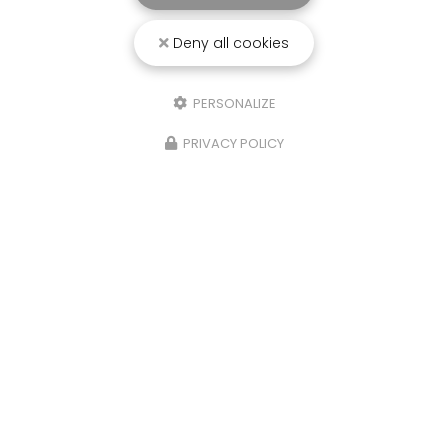
Deny all cookies
25/03/2026
PERSONALIZE
Punaise de lit : une menace à ne pas
sous-estimer
PRIVACY POLICY
Une expertise reconnue à Montpellier et ses
environsChez
RADICAL ANTI-NUISIBLE
, nous
comprenons l'importance de vivre dans un
environnement sain et exempt de nuisibles.
Basée à…
TOUTE L'ACTUALITÉ