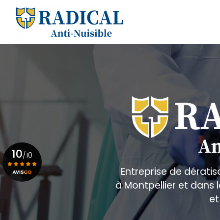
Aller
au
Navigation principale
contenu
principal
10
/10
Entreprise de dératis
à Montpellier et dans
Voir le certificat
et