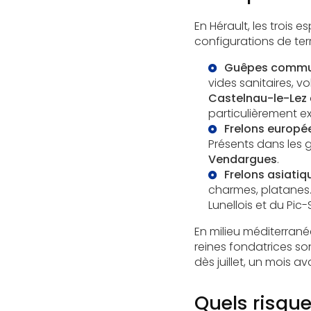
En Hérault, les trois
configurations de terr
Guêpes commu
vides sanitaires, v
Castelnau-le-Lez
particulièrement e
Frelons europée
Présents dans les 
Vendargues
.
Frelons asiatiqu
charmes, platanes.
Lunellois et du Pic
En milieu méditerrané
reines fondatrices so
dès juillet, un mois 
Quels risqu