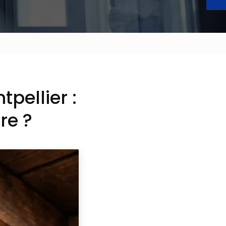
pellier :
re ?