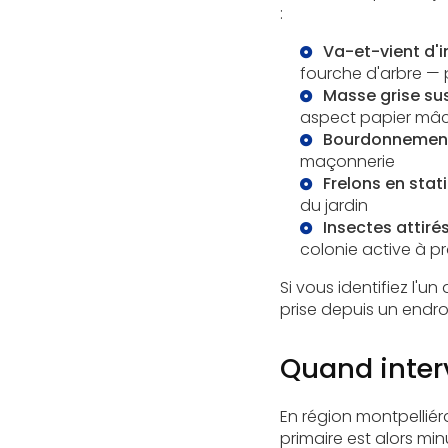
:
Va-et-vient d'
fourche d'arbre — p
Masse grise s
aspect papier mâ
Bourdonnement
maçonnerie
Frelons en sta
du jardin
Insectes attirés
colonie active à pr
Si vous identifiez l'u
prise depuis un endroi
Quand interv
En région montpelliér
primaire est alors min