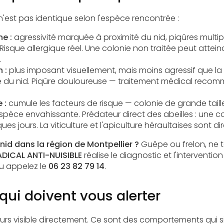
'est pas identique selon l'espèce rencontrée :
e :
agressivité marquée à proximité du nid, piqûres multipl
isque allergique réel. Une colonie non traitée peut atteindr
.
 :
plus imposant visuellement, mais moins agressif que l
e du nid. Piqûre douloureuse — traitement médical reco
 :
cumule les facteurs de risque — colonie de grande taille
espèce envahissante. Prédateur direct des abeilles : une 
es jours. La viticulture et l'apiculture héraultaises sont 
nid dans la région de Montpellier ?
Guêpe ou frelon, ne t
DICAL ANTI-NUISIBLE
réalise le diagnostic et l'interventi
u appelez le
06 23 82 79 14
.
qui doivent vous alerter
ours visible directement. Ce sont des comportements qui 