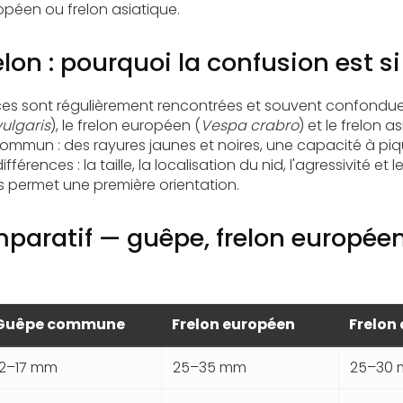
péen ou frelon asiatique.
lon : pourquoi la confusion est si
èces sont régulièrement rencontrées et souvent confondue
ulgaris
), le frelon européen (
Vespa crabro
) et le frelon a
 commun : des rayures jaunes et noires, une capacité à piq
férences : la taille, la localisation du nid, l'agressivité et 
s permet une première orientation.
aratif — guêpe, frelon européen,
Guêpe commune
Frelon européen
Frelon
12–17 mm
25–35 mm
25–30