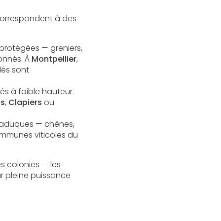
 correspondent à des
s protégées — greniers,
donnés. À
Montpellier
,
lés sont
tés à faible hauteur.
s
,
Clapiers
ou
s caduques — chênes,
mmunes viticoles du
s colonies — les
ur pleine puissance