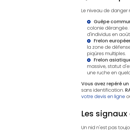
Le niveau de danger n
Guêpe commun
colonie dérangée. R
d'individus en août
Frelon européen
la zone de défens
piqûres multiples.
Frelon asiatique
massive, statut d'
une ruche en quelqu
Vous avez repéré un 
sans identification.
RA
votre devis en ligne
o
Les signaux 
Un nid n'est pas touj