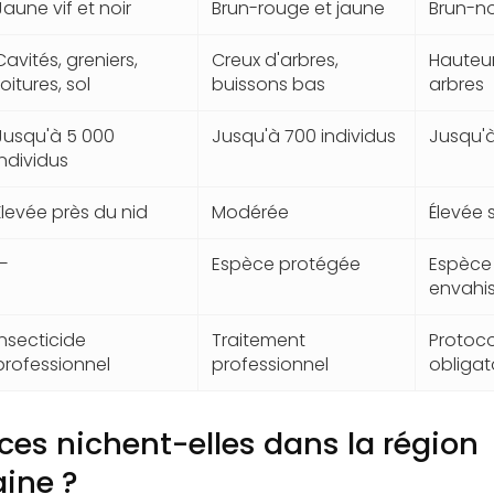
Jaune vif et noir
Brun-rouge et jaune
Brun-no
Cavités, greniers,
Creux d'arbres,
Hauteur
toitures, sol
buissons bas
arbres
Jusqu'à 5 000
Jusqu'à 700 individus
Jusqu'à
individus
Élevée près du nid
Modérée
Élevée 
—
Espèce protégée
Espèce
envahis
Insecticide
Traitement
Protocol
professionnel
professionnel
obligat
es nichent-elles dans la région
aine ?