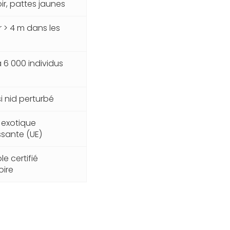
ir, pattes jaunes
 > 4 m dans les
 6 000 individus
si nid perturbé
 exotique
sante (UE)
e certifié
oire