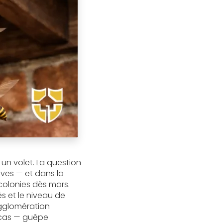
 un volet. La question
ives — et dans la
colonies dès mars.
sés et le niveau de
agglomération
 cas — guêpe