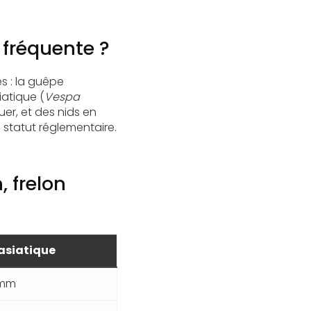
 fréquente ?
s : la guêpe
siatique (
Vespa
uer, et des nids en
le statut réglementaire.
 frelon
 asiatique
 mm