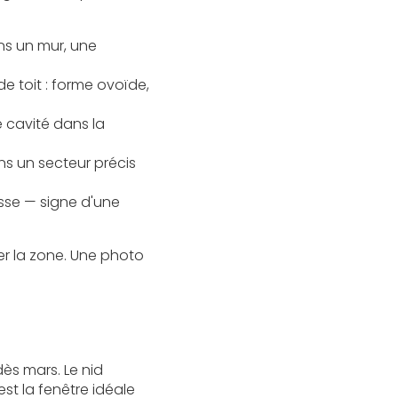
ans un mur, une
 toit : forme ovoïde,
 cavité dans la
s un secteur précis
sse — signe d'une
ber la zone. Une photo
ès mars. Le nid
st la fenêtre idéale