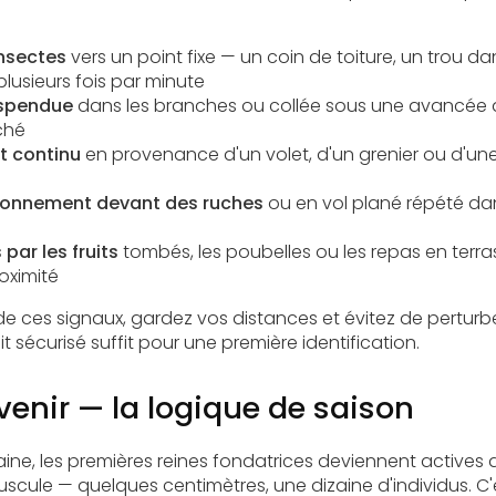
insectes
vers un point fixe — un coin de toiture, un trou d
lusieurs fois par minute
uspendue
dans les branches ou collée sous une avancée de
ché
 continu
en provenance d'un volet, d'un grenier ou d'une
tionnement devant des ruches
ou en vol plané répété dan
 par les fruits
tombés, les poubelles ou les repas en terra
oximité
n de ces signaux, gardez vos distances et évitez de pertur
t sécurisé suffit pour une première identification.
enir — la logique de saison
aine, les premières reines fondatrices deviennent actives d
uscule — quelques centimètres, une dizaine d'individus. C'e