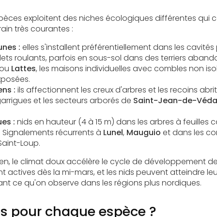
 espèces exploitent des niches écologiques différentes qui
ain très courantes :
nes :
elles s'installent préférentiellement dans les cavité
olets roulants, parfois en sous-sol dans des terriers aban
ou
Lattes
, les maisons individuelles avec combles non iso
xposées.
ns :
ils affectionnent les creux d'arbres et les recoins abri
garrigues et les secteurs arborés de
Saint-Jean-de-Véda
es :
nids en hauteur (4 à 15 m) dans les arbres à feuille
 Signalements récurrents à
Lunel
,
Mauguio
et dans les co
-Saint-Loup.
en, le climat doux accélère le cycle de développement de
nt actives dès la mi-mars, et les nids peuvent atteindre le
avant ce qu'on observe dans les régions plus nordiques.
es pour chaque espèce ?