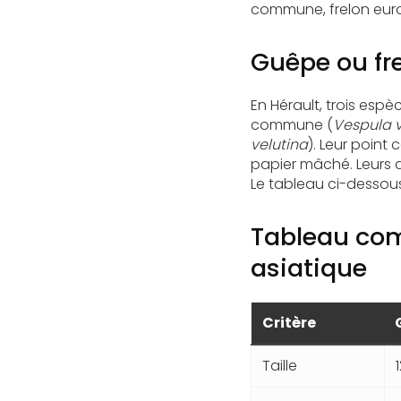
commune, frelon euro
Guêpe ou fre
En Hérault, trois esp
commune (
Vespula v
velutina
). Leur point
papier mâché. Leurs dif
Le tableau ci-dessou
Tableau comp
asiatique
Critère
Taille