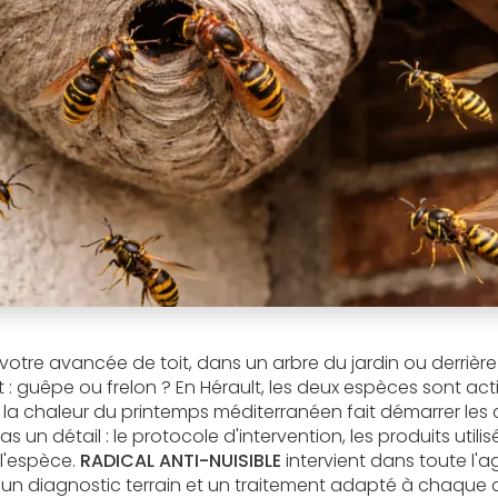
votre avancée de toit, dans un arbre du jardin ou derrière
: guêpe ou frelon ? En Hérault, les deux espèces sont act
, la chaleur du printemps méditerranéen fait démarrer les 
pas un détail : le protocole d'intervention, les produits utili
 l'espèce.
RADICAL ANTI-NUISIBLE
intervient dans toute l'
 un diagnostic terrain et un traitement adapté à chaque