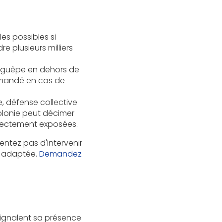
es possibles si
e plusieurs milliers
a guêpe en dehors de
mmandé en cas de
, défense collective
colonie peut décimer
directement exposées.
entez pas d'intervenir
on adaptée.
Demandez
signalent sa présence