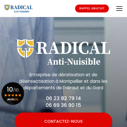
Aller
au
RAPPEL GRATUIT
contenu
principal
Entreprise de dératisation et de
désinsectisation
à Montpellier et dans les
départements de l'Héraut et du Gard
10
/10
06 23 82 79 14
06 69 36 90 15
Voir le certificat
CONTACTEZ-NOUS