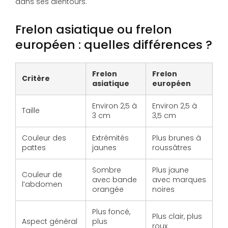
dans ses alentours.
Frelon asiatique ou frelon
européen : quelles différences ?
Frelon
Frelon
Critère
asiatique
européen
Environ 2,5 à
Environ 2,5 à
Taille
3 cm
3,5 cm
Couleur des
Extrémités
Plus brunes à
pattes
jaunes
roussâtres
Sombre
Plus jaune
Couleur de
avec bande
avec marques
l’abdomen
orangée
noires
Plus foncé,
Plus clair, plus
Aspect général
plus
roux