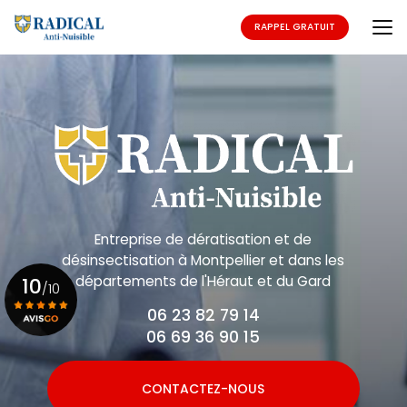
Aller
au
RAPPEL GRATUIT
contenu
principal
Entreprise de dératisation et de
désinsectisation
à Montpellier et dans les
départements de l'Héraut et du Gard
10
/10
06 23 82 79 14
06 69 36 90 15
Voir le certificat
CONTACTEZ-NOUS