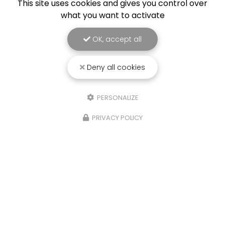
This site uses cookies and gives you control over
what you want to activate
OK, accept all
Deny all cookies
PERSONALIZE
25/03/2026
PRIVACY POLICY
Punaise de lit : une menace à ne pas
sous-estimer
Une expertise reconnue à Montpellier et ses
environsChez
RADICAL ANTI-NUISIBLE
, nous
comprenons l'importance de vivre dans un
environnement sain et exempt de nuisibles.
Basée à…
TOUTE L'ACTUALITÉ