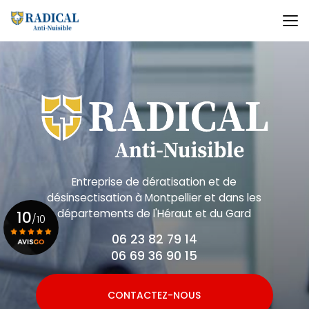
Aller
au
contenu
principal
Entreprise de dératisation et de
désinsectisation
à Montpellier et dans les
départements de l'Héraut et du Gard
10
/10
06 23 82 79 14
06 69 36 90 15
Voir le certificat
CONTACTEZ-NOUS