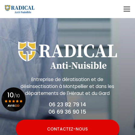
Aller
au
contenu
principal
Entreprise de dératisation et de
désinsectisation
à Montpellier et dans les
départements de l'Héraut et du Gard
10
/10
06 23 82 79 14
06 69 36 90 15
Voir le certificat
CONTACTEZ-NOUS