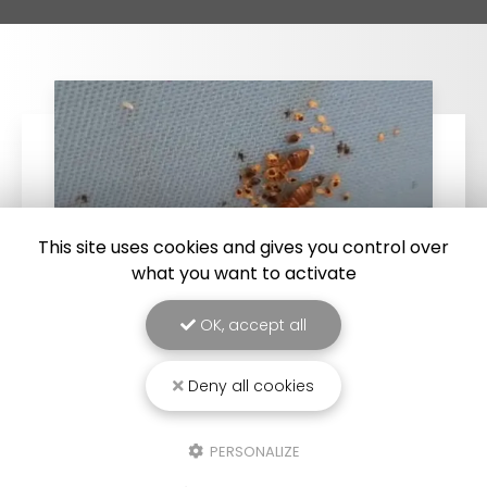
This site uses cookies and gives you control over
what you want to activate
OK, accept all
25/03/2026
Deny all cookies
Punaise de lit : une menace à ne pas
sous-estimer
PERSONALIZE
Une expertise reconnue à Montpellier et ses
environsChez
RADICAL ANTI-NUISIBLE
, nous