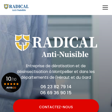
Aller
au
contenu
principal
Entreprise de dératisation et de
désinsectisation
à Montpellier et dans les
départements de l'Héraut et du Gard
10
/10
06 23 82 79 14
06 69 36 90 15
Voir le certificat
CONTACTEZ-NOUS