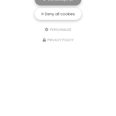
Deny all cookies
25/03/2026
PERSONALIZE
Punaise de lit : une menace à ne pas
sous-estimer
PRIVACY POLICY
Une expertise reconnue à Montpellier et ses
environsChez
RADICAL ANTI-NUISIBLE
, nous
comprenons l'importance de vivre dans un
environnement sain et exempt de nuisibles.
Basée à…
TOUTE L'ACTUALITÉ