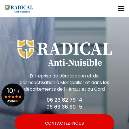
Aller
au
contenu
principal
Entreprise de dératisation et de
désinsectisation
à Montpellier et dans les
départements de l'Héraut et du Gard
10
/10
06 23 82 79 14
06 69 36 90 15
Voir le certificat
CONTACTEZ-NOUS