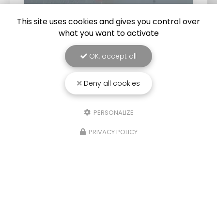
This site uses cookies and gives you control over
what you want to activate
25/03/2026
Punaise de lit : une menace à ne pas
OK, accept all
sous-estimer
Une expertise reconnue à Montpellier et ses
Deny all cookies
environsChez
RADICAL ANTI-NUISIBLE
, nous
comprenons l'importance de vivre dans un
environnement sain et exempt de nuisibles.
PERSONALIZE
Basée à…
PRIVACY POLICY
TOUTE L'ACTUALITÉ