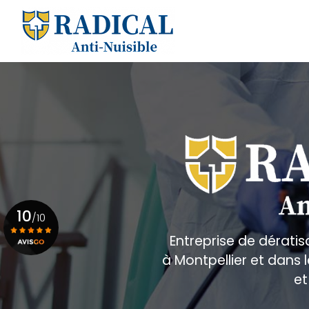
Aller
au
Navigation principale
contenu
principal
10
/10
Entreprise de dératis
à Montpellier et dans
Voir le certificat
et