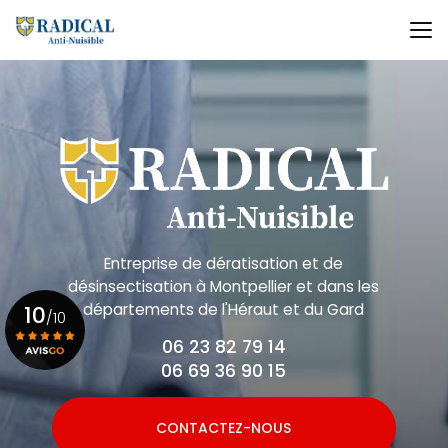
Aller
au
contenu
principal
Entreprise de dératisation et de
désinsectisation
à Montpellier et dans les
départements de l'Héraut et du Gard
10
/10
06 23 82 79 14
06 69 36 90 15
Voir le certificat
CONTACTEZ-NOUS