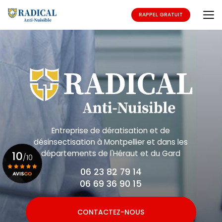
Aller
au
RAPPEL GRATUIT
contenu
principal
Entreprise de dératisation et de
désinsectisation
à Montpellier et dans les
départements de l'Héraut et du Gard
10
/10
06 23 82 79 14
06 69 36 90 15
Voir le certificat
CONTACTEZ-NOUS