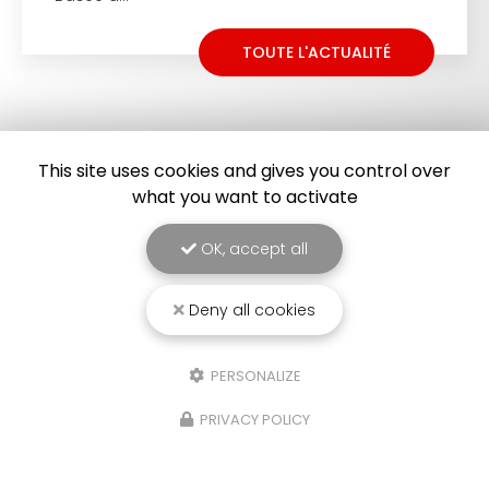
TOUTE L'ACTUALITÉ
This site uses cookies and gives you control over
what you want to activate
OK, accept all
Deny all cookies
Entreprise de dératisation et de désinsectisation
à Montpellier et dans les départements de l'Héraut
et du Gard
PERSONALIZE
1420 avenue Villeneuve d'Angoulême
PRIVACY POLICY
34070 Montpellier
06 23 82 79 14
06 69 36 90 15