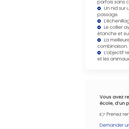
parfois sans c
Un nid sur 
passage.
L’échenilla
Le collier 
étanche et sui
La meilleur
combinaison.
L’objectif 
et les animaux
Vous avez re
école, d’un 
👉 Prenez ren
Demander une