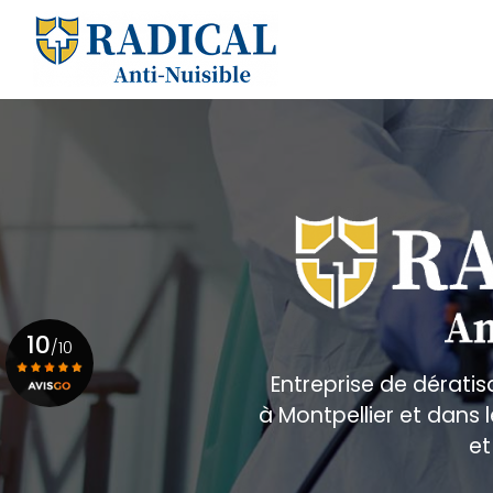
Aller
au
Navigation principale
contenu
principal
10
/10
Entreprise de dératis
à Montpellier et dans
Voir le certificat
et