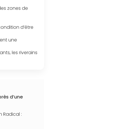
 des zones de
condition d’être
vent une
nts, les riverains
près d’une
 Radical :