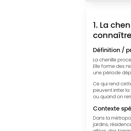
1. La chen
connaîtr
Définition / 
La chenille proce
Elle forme des ni
une période dép
Ce qui rend cette
peuvent irriter l
ou quand on remu
Contexte spéc
Dans la métropol
jardins, résiden
allées, des terra