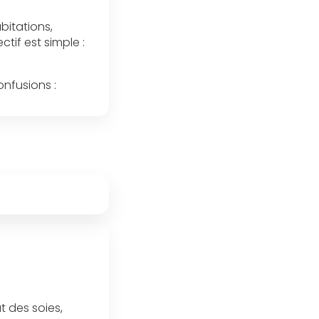
bitations,
tif est simple :
onfusions :
t des soies,