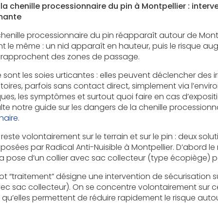
a chenille processionnaire du pin à Montpellier : interv
rmante
enille processionnaire du pin réapparaît autour de Montpel
t le même : un nid apparaît en hauteur, puis le risque 
se rapprochent des zones de passage.
 sont les soies urticantes : elles peuvent déclencher des i
atoires, parfois sans contact direct, simplement via l’envi
ues, les symptômes et surtout quoi faire en cas d’exposit
lte notre guide sur les dangers de la chenille processionna
naire
.
reste volontairement sur le terrain et sur le pin : deux solu
osées par Radical Anti-Nuisible à Montpellier. D’abord le r
la pose d’un collier avec sac collecteur (type écopiège) po
mot “traitement” désigne une intervention de sécurisation su
avec sac collecteur). On se concentre volontairement sur c
qu’elles permettent de réduire rapidement le risque auto