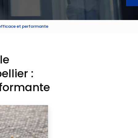
, efficace et performante
le
llier :
erformante