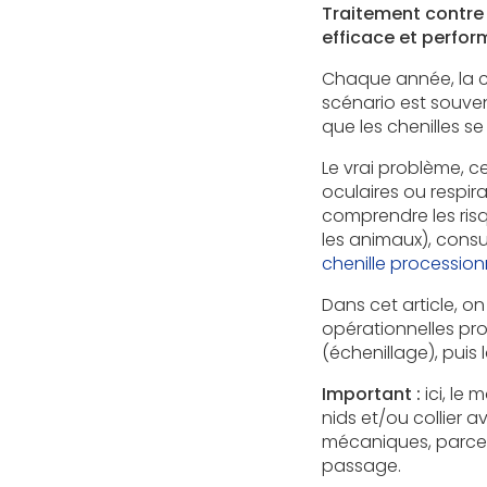
Traitement contre l
efficace et perfo
Chaque année, la ch
scénario est souven
que les chenilles 
Le vrai problème, ce
oculaires ou respir
comprendre les risq
les animaux), consu
chenille procession
Dans cet article, on 
opérationnelles prop
(échenillage), puis 
Important :
ici, le 
nids et/ou collier 
mécaniques, parce 
passage.