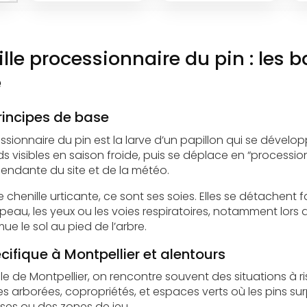
ille processionnaire du pin : les 
e
principes de base
ssionnaire du pin est la larve d’un papillon qui se développ
ds visibles en saison froide, puis se déplace en “procession”
endante du site et de la météo.
 chenille urticante, ce sont ses soies. Elles se détachent 
a peau, les yeux ou les voies respiratoires, notamment lors
e le sol au pied de l’arbre.
ifique à Montpellier et alentours
e de Montpellier, on rencontre souvent des situations à r
ces arborées, copropriétés, et espaces verts où les pins s
sses ou des zones de jeu.