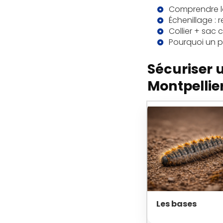
Comprendre la 
Échenillage : 
Collier + sac 
Pourquoi un pr
Sécuriser 
Montpellie
Les bases