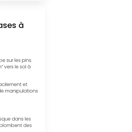
bases à
e sur les pins.
 vers le sol à
facilement et
 de manipulations
isque dans les
urplombent des