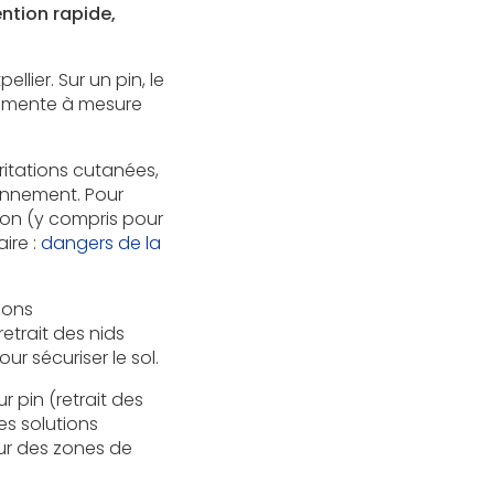
ention rapide,
lier. Sur un pin, le
augmente à mesure
rritations cutanées,
ronnement. Pour
ion (y compris pour
ire :
dangers de la
tions
etrait des nids
ur sécuriser le sol.
r pin (retrait des
es solutions
ur des zones de